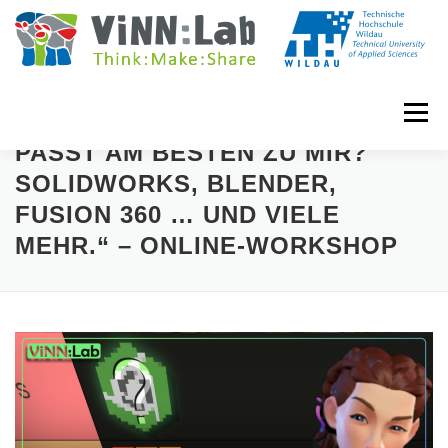
Zum
Inhalt
springen
Menü
„WELCHES CAD-PROGRAMM
PASST AM BESTEN ZU MIR?
SOLIDWORKS, BLENDER,
VINN:LOG
MADE IN VINN:LAB
CONTACT
FUSION 360 … UND VIELE
MEHR.“ – ONLINE-WORKSHOP
EVENTS
WIKI
UNIVERSITY COURSES
BOOKING
IMPRINT