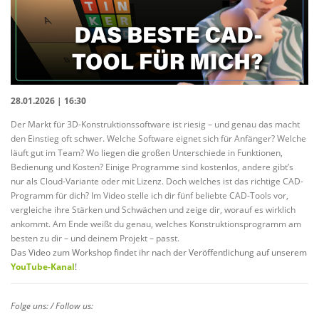
28.01.2026 | 16:30
Der Markt für 3D-Konstruktionssoftware ist riesig – und genau das macht
den Einstieg oft schwer. Welche Software eignet sich für Anfänger? Welche
läuft gut im Team? Wo liegen die großen Unterschiede in Funktionen,
Bedienung und Kosten? Einige Programme sind kostenlos, andere gibt’s
nur als Cloud-Variante oder mit Lizenz. Doch welches ist das richtige CAD-
Programm für dich? Im Video stelle ich dir fünf beliebte CAD-Tools vor,
vergleiche ihre Stärken und Schwächen und zeige dir, worauf es wirklich
ankommt. Am Ende weißt du genau, welches Konstruktionsprogramm am
besten zu dir – und deinem Projekt – passt.
Das Video zum Workshop findet ihr nach der Veröffentlichung auf unserem
YouTube-Kanal
!
Folge uns: / Follow us: