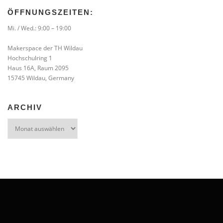
ÖFFNUNGSZEITEN:
Mi. / Wed.: 9:00 – 19:00
Makerspace der TH Wildau
Hochschulring 1
Haus 16A, Raum 2095
15745 Wildau, Germany
ARCHIV
Archiv