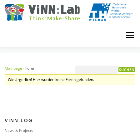
Zum
Inhalt
springen
Menü
FOREN
VINN:LOG
MADE IN VINN:LAB
CONTACT
Mainpage
›
Foren
Wie ärgerlich! Hier wurden keine Foren gefunden.
EVENTS
WIKI
UNIVERSITY COURSES
BOOKING
IMPRINT
VINN:LOG
News & Projects