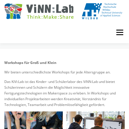
Zum
Inhalt
springen
Menü
WORKSHOPS
VINN:LOG
MADE IN VINN:LAB
CONTACT
Workshops für Groß und Klein
Wir bieten unterschiedlichste Workshops für jede Altersgruppe an.
EVENTS
WIKI
UNIVERSITY COURSES
Das KiVi:Lab ist das Kinder- und Schülerlabor des ViNN:Lab und bietet
Schülerinnen und Schülern die Möglichkeit innovative
Fertigungstechnologien im Makerspace zu erleben. In Workshops und
BOOKING
IMPRINT
individuellen Projektarbeiten werden Kreativität, Verständnis für
Technologien, Teamarbeit und Problemlösefähigkeit gefördert.