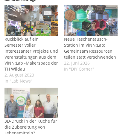
Rückblick auf ein
Neue Taschentausch-
Semester voller
Station im ViNN:Lab:
interessanter Projekte und
Gemeinsam Ressourcen
Veranstaltungen aus dem
teilen statt verschwenden
ViNN:Lab -Makerspace der
22. Juni 2026
TH Wildau
In "DIY Corner"
2. August 2023
In "Lab News"
3D-Druck in der Küche für
die Zubereitung von
Lebensmitteln?