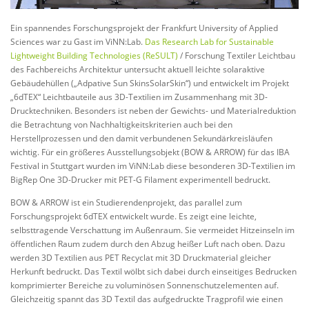
Ein spannendes Forschungsprojekt der Frankfurt University of Applied
Sciences war zu Gast im ViNN:Lab.
Das Research Lab for Sustainable
Lightweight Building Technologies (ReSULT)
/ Forschung Textiler Leichtbau
des Fachbereichs Architektur untersucht aktuell leichte solaraktive
Gebäudehüllen („Adpative Sun SkinsSolarSkin“) und entwickelt im Projekt
„6dTEX“ Leichtbauteile aus 3D-Textilien im Zusammenhang mit 3D-
Drucktechniken. Besonders ist neben der Gewichts- und Materialreduktion
die Betrachtung von Nachhaltigkeitskriterien auch bei den
Herstellprozessen und den damit verbundenen Sekundärkreisläufen
wichtig. Für ein größeres Ausstellungsobjekt (BOW & ARROW) für das IBA
Festival in Stuttgart wurden im ViNN:Lab diese besonderen 3D-Textilien im
BigRep One 3D-Drucker mit PET-G Filament experimentell bedruckt.
BOW & ARROW ist ein Studierendenprojekt, das parallel zum
Forschungsprojekt 6dTEX entwickelt wurde. Es zeigt eine leichte,
selbsttragende Verschattung im Außenraum. Sie vermeidet Hitzeinseln im
öffentlichen Raum zudem durch den Abzug heißer Luft nach oben. Dazu
werden 3D Textilien aus PET Recyclat mit 3D Druckmaterial gleicher
Herkunft bedruckt. Das Textil wölbt sich dabei durch einseitiges Bedrucken
komprimierter Bereiche zu voluminösen Sonnenschutzelementen auf.
Gleichzeitig spannt das 3D Textil das aufgedruckte Tragprofil wie einen