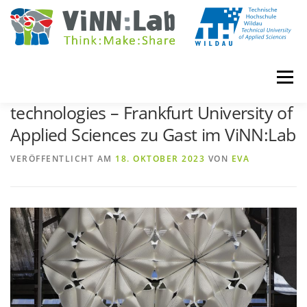
Zum
Inhalt
springen
Menü
3D textiles meet 3D printing
technologies – Frankfurt University of
Applied Sciences zu Gast im ViNN:Lab
VINN:LOG
MADE IN VINN:LAB
CONTACT
VERÖFFENTLICHT AM
18. OKTOBER 2023
VON
EVA
EVENTS
WIKI
UNIVERSITY COURSES
BOOKING
IMPRINT