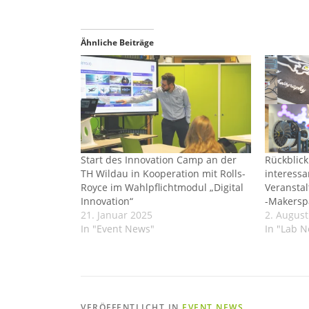
Ähnliche Beiträge
Start des Innovation Camp an der
Rückblick
TH Wildau in Kooperation mit Rolls-
interessa
Royce im Wahlpflichtmodul „Digital
Veransta
Innovation“
-Makersp
21. Januar 2025
2. August
In "Event News"
In "Lab 
VERÖFFENTLICHT IN
EVENT NEWS