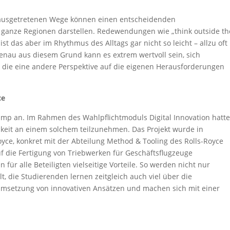
r ausgetretenen Wege können einen entscheidenden
 ganze Regionen darstellen. Redewendungen wie „think outside th
ist das aber im Rhythmus des Alltags gar nicht so leicht – allzu oft
 Genau aus diesem Grund kann es extrem wertvoll sein, sich
 die eine andere Perspektive auf die eigenen Herausforderungen
ce
amp an. Im Rahmen des Wahlpflichtmoduls Digital Innovation hatt
keit an einem solchem teilzunehmen. Das Projekt wurde in
ce, konkret mit der Abteilung Method & Tooling des Rolls-Royce
uf die Fertigung von Triebwerken für Geschäftsflugzeuge
n für alle Beteiligten vielseitige Vorteile. So werden nicht nur
t, die Studierenden lernen zeitgleich auch viel über die
 Umsetzung von innovativen Ansätzen und machen sich mit einer