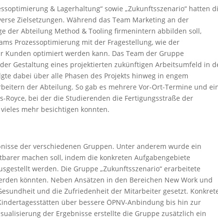
zessoptimierung & Lagerhaltung“ sowie „Zukunftsszenario“ hatten d
erse Zielsetzungen. Während das Team Marketing an der
age der Abteilung Method & Tooling firmenintern abbilden soll,
ams Prozessoptimierung mit der Fragestellung, wie der
ür Kunden optimiert werden kann. Das Team der Gruppe
der Gestaltung eines projektierten zukünftigen Arbeitsumfeld in d
gte dabei über alle Phasen des Projekts hinweg in engem
eitern der Abteilung. So gab es mehrere Vor-Ort-Termine und ei
-Royce, bei der die Studierenden die Fertigungsstraße der
vieles mehr besichtigen konnten.
ebnisse der verschiedenen Gruppen. Unter anderem wurde ein
ichtbarer machen soll, indem die konkreten Aufgabengebiete
usgestellt werden. Die Gruppe „Zukunftsszenario“ erarbeitete
 werden könnten. Neben Ansätzen in den Bereichen New Work und
Gesundheit und die Zufriedenheit der Mitarbeiter gesetzt. Konkret
Kindertagesstätten über bessere ÖPNV-Anbindung bis hin zur
ualisierung der Ergebnisse erstellte die Gruppe zusätzlich ein