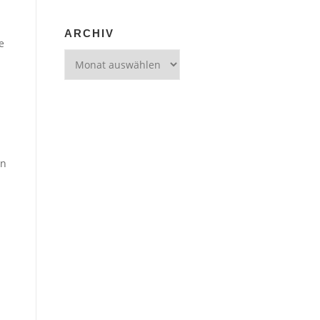
ARCHIV
e
Archiv
en