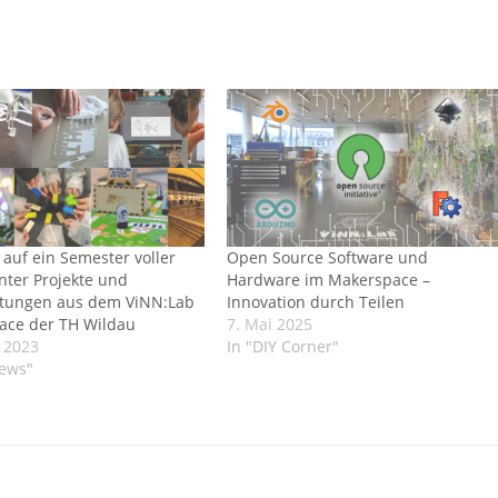
 auf ein Semester voller
Open Source Software und
nter Projekte und
Hardware im Makerspace –
ltungen aus dem ViNN:Lab
Innovation durch Teilen
ace der TH Wildau
7. Mai 2025
 2023
In "DIY Corner"
News"