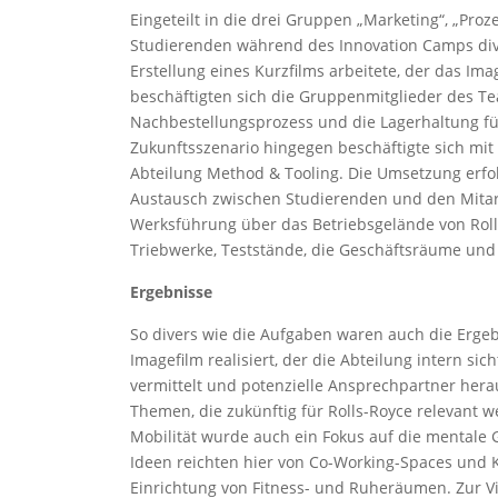
Eingeteilt in die drei Gruppen „Marketing“, „Pro
Studierenden während des Innovation Camps div
Erstellung eines Kurzfilms arbeitete, der das Im
beschäftigten sich die Gruppenmitglieder des Te
Nachbestellungsprozess und die Lagerhaltung f
Zukunftsszenario hingegen beschäftigte sich mit 
Abteilung Method & Tooling. Die Umsetzung erfol
Austausch zwischen Studierenden und den Mitarb
Werksführung über das Betriebsgelände von Rolls
Triebwerke, Teststände, die Geschäftsräume und 
Ergebnisse
So divers wie die Aufgaben waren auch die Erg
Imagefilm realisiert, der die Abteilung intern s
vermittelt und potenzielle Ansprechpartner hera
Themen, die zukünftig für Rolls-Royce relevant
Mobilität wurde auch ein Fokus auf die mentale 
Ideen reichten hier von Co-Working-Spaces und 
Einrichtung von Fitness- und Ruheräumen. Zur Vis