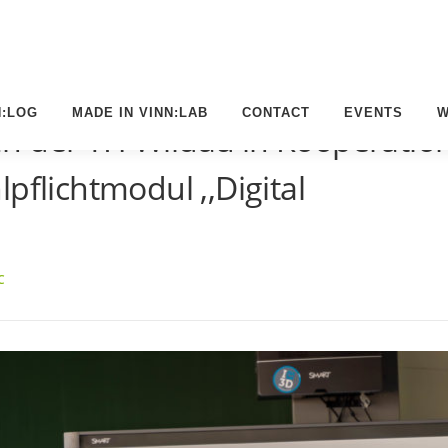
N:LOG
MADE IN VINN:LAB
CONTACT
EVENTS
W
n der TH Wildau in Kooperatio
pflichtmodul ,,Digital
C