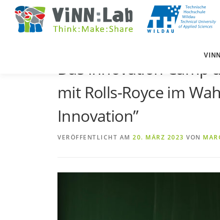
Zum
Inhalt
springen
VIN
Das Innovation Camp a
mit Rolls-Royce im Wahl
Innovation”
VERÖFFENTLICHT AM
20. MÄRZ 2023
VON
MAR