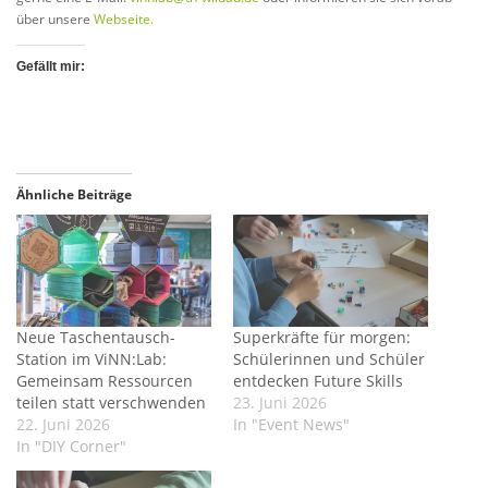
über unsere
Webseite.
Gefällt mir:
Ähnliche Beiträge
Neue Taschentausch-
Superkräfte für morgen:
Station im ViNN:Lab:
Schülerinnen und Schüler
Gemeinsam Ressourcen
entdecken Future Skills
teilen statt verschwenden
23. Juni 2026
22. Juni 2026
In "Event News"
In "DIY Corner"