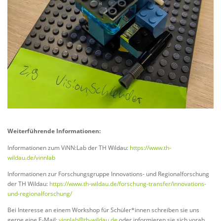
Weiterführende Informationen:
Informationen zum ViNN:Lab der TH Wildau:
https://www.th-
wildau.de/vinnlab
Informationen zur Forschungsgruppe Innovations- und Regionalforschung
der TH Wildau:
https://www.th-wildau.de/forschung-transfer/innovations-
und-regionalforschung/
Bei Interesse an einem Workshop für Schüler*innen schreiben sie uns
gerne eine E-Mail:
vinnlab@th-wildau.de
oder informieren sie sich vorab