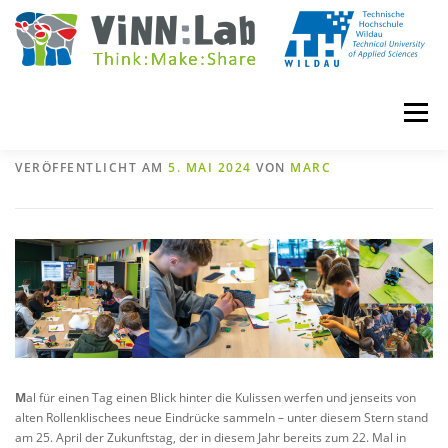
Zum
Inhalt
springen
Menü
Der Zukunftstag 2024 im ViNN:Lab
VERÖFFENTLICHT AM
5. MAI 2024
VON
MARC
VINN:LOG
MADE IN VINN:LAB
CONTACT
EVENTS
WIKI
UNIVERSITY COURSES
BOOKING
IMPRINT
M
al für einen Tag einen Blick hinter die Kulissen werfen und jenseits von
alten Rollenklischees neue Eindrücke sammeln – unter diesem Stern stand
am 25. April der Zukunftstag, der in diesem Jahr bereits zum 22. Mal in