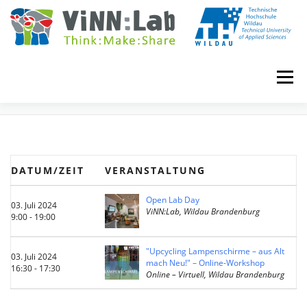
Zum
Inhalt
springen
Menü
EVENTS
VINN:LOG
MADE IN VINN:LAB
CONTACT
DATUM/ZEIT
VERANSTALTUNG
EVENTS
WIKI
UNIVERSITY COURSES
Open Lab Day
03. Juli 2024
ViNN:Lab, Wildau Brandenburg
9:00 - 19:00
BOOKING
IMPRINT
"Upcycling Lampenschirme – aus Alt
03. Juli 2024
mach Neu!" – Online-Workshop
16:30 - 17:30
Online – Virtuell, Wildau Brandenburg