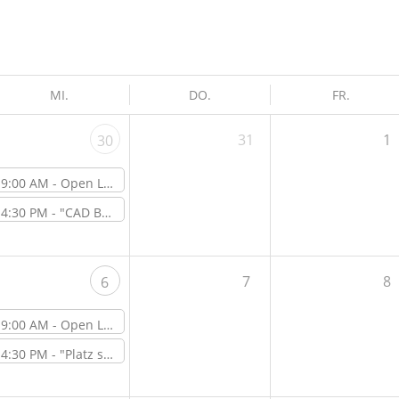
MI.
DO.
FR.
31
1
30
9:00 AM -
Open Lab Day
4:30 PM -
"CAD Basics mit Fusion 360" – Workshop vor Ort im ViNN:Lab
7
8
6
9:00 AM -
Open Lab Day
4:30 PM -
"Platz sparen & Atmosphäre schaffen – DIY Raumteiler mit vertikalem Grün" – Online-Workshop