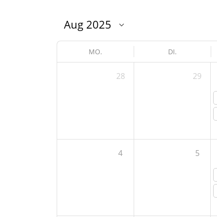
MO.
DI.
28
29
4
5