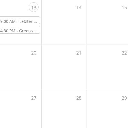
14
15
13
9:00 AM -
Letzter Open Lab Day vor der Sommerschließzeit
4:30 PM -
Greenspace Event - Get-Together und Grill
20
21
22
27
28
29