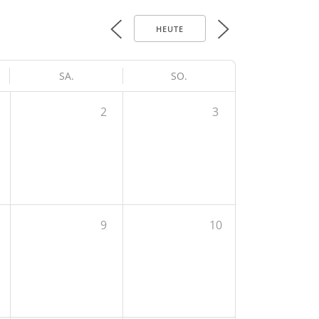
HEUTE
SA.
SO.
2
3
9
10