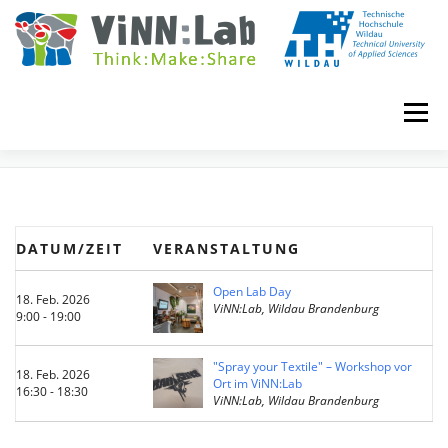
Zum
Inhalt
springen
Menü
EVENTS
VINN:LOG
MADE IN VINN:LAB
CONTACT
DATUM/ZEIT
VERANSTALTUNG
EVENTS
WIKI
UNIVERSITY COURSES
Open Lab Day
18. Feb. 2026
ViNN:Lab, Wildau Brandenburg
9:00 - 19:00
BOOKING
IMPRINT
"Spray your Textile" – Workshop vor
18. Feb. 2026
Ort im ViNN:Lab
16:30 - 18:30
ViNN:Lab, Wildau Brandenburg