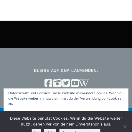
BLEIBE AUF DEM LAUFENDEN:
Datenschutz und Cookies: Diese Website verwendet Cookies. Wenn du
die Website weiterhin nutzt, stimmst du der Verwendung von Cookies
zu.
Weitere Informationen, beispielsweise zur Kontrolle von Cookies,
Diese Website benutzt Cookies. Wenn du die Website weiter
findest du hier:
Datenschutz-Richtlinie
Copyright © 2026 ViNN:Log – Blog des ViNN:Lab
–
OnePress
nutzt, gehen wir von deinem Einverständnis aus.
Theme von FameThemes