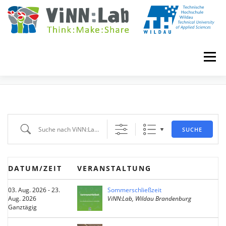
Zum
Inhalt
springen
Menü
EVENTS
VINN:LOG
MADE IN VINN:LAB
CONTACT
Suche nach ViNN:Lab Events
SUCHE
EVENTS
WIKI
UNIVERSITY COURSES
DATUM/ZEIT
VERANSTALTUNG
BOOKING
IMPRINT
03. Aug. 2026 - 23.
Sommerschließzeit
Aug. 2026
ViNN:Lab, Wildau Brandenburg
Ganztägig