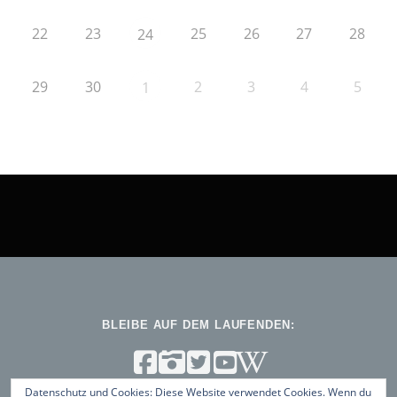
22
23
25
26
27
28
24
29
30
2
3
4
5
1
BLEIBE AUF DEM LAUFENDEN:
Datenschutz und Cookies: Diese Website verwendet Cookies. Wenn du