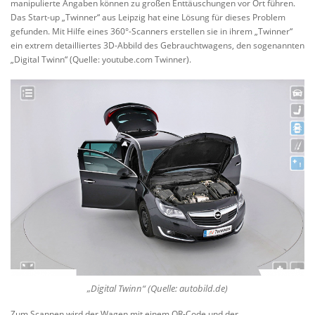
manipulierte Angaben können zu großen Enttäuschungen vor Ort führen.
Das Start-up „Twinner“ aus Leipzig hat eine Lösung für dieses Problem
gefunden. Mit Hilfe eines 360°-Scanners erstellen sie in ihrem „Twinner“
ein extrem detailliertes 3D-Abbild des Gebrauchtwagens, den sogenannten
„Digital Twinn“ (Quelle: youtube.com Twinner).
„Digital Twinn“
(Quelle: autobild.de)
Zum Scannen wird der Wagen mit einem QR-Code und der