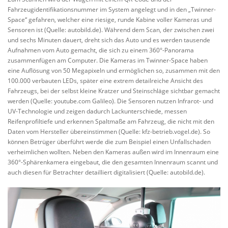
Fahrzeugidentifikationsnummer im System angelegt und in den „Twinner-
Space“ gefahren, welcher eine riesige, runde Kabine voller Kameras und
Sensoren ist (Quelle: autobild.de). Während dem Scan, der zwischen zwei
und sechs Minuten dauert, dreht sich das Auto und es werden tausende
Aufnahmen vom Auto gemacht, die sich zu einem 360°-Panorama
zusammenfügen am Computer. Die Kameras im Twinner-Space haben
eine Auflösung von 50 Megapixeln und ermöglichen so, zusammen mit den
100.000 verbauten LEDs, später eine extrem detailreiche Ansicht des
Fahrzeugs, bei der selbst kleine Kratzer und Steinschläge sichtbar gemacht
werden (Quelle: youtube.com Galileo). Die Sensoren nutzen Infrarot- und
UV-Technologie und zeigen dadurch Lackunterschiede, messen
Reifenprofiltiefe und erkennen Spaltmaße am Fahrzeug, die nicht mit den
Daten vom Hersteller übereinstimmen (Quelle: kfz-betrieb.vogel.de). So
können Betrüger überführt werde die zum Beispiel einen Unfallschaden
verheimlichen wollten. Neben den Kameras außen wird im Innenraum eine
360°-Sphärenkamera eingebaut, die den gesamten Innenraum scannt und
auch diesen für Betrachter detailliert digitalisiert (Quelle: autobild.de).