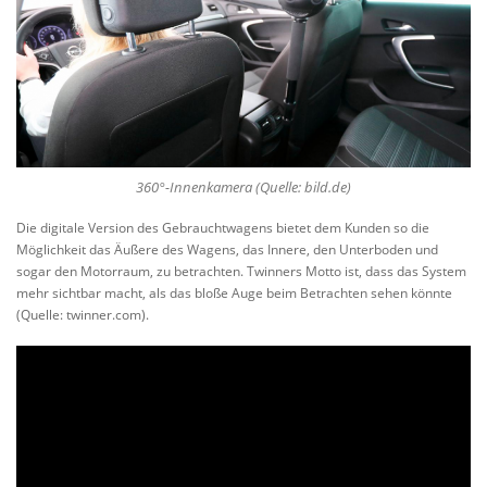
360°-Innenkamera
(Quelle: bild.de)
Die digitale Version des Gebrauchtwagens bietet dem Kunden so die
Möglichkeit das Äußere des Wagens, das Innere, den Unterboden und
sogar den Motorraum, zu betrachten. Twinners Motto ist, dass das System
mehr sichtbar macht, als das bloße Auge beim Betrachten sehen könnte
(Quelle: twinner.com).