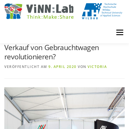
Zum
Inhalt
springen
Menü
Können innovative Technologien den
Verkauf von Gebrauchtwagen
revolutionieren?
VINN:LOG
MADE IN VINN:LAB
CONTACT
VERÖFFENTLICHT AM
9. APRIL 2020
VON
VICTORIA
EVENTS
WIKI
UNIVERSITY COURSES
BOOKING
IMPRINT