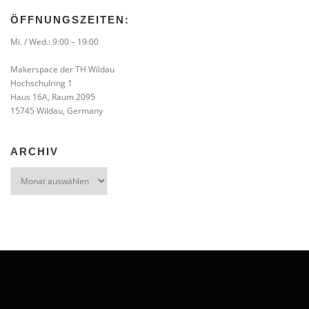
ÖFFNUNGSZEITEN:
Mi. / Wed.: 9:00 – 19:00
Makerspace der TH Wildau
Hochschulring 1
Haus 16A, Raum 2095
15745 Wildau, Germany
ARCHIV
Archiv