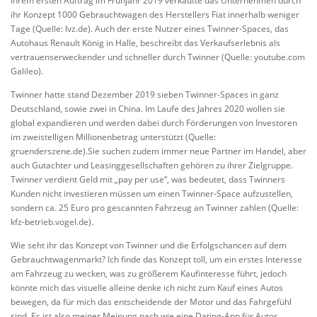
ihrem ersten Auftrag im Frühjahr 2019 verkaufte das Unternehmen durch
ihr Konzept 1000 Gebrauchtwagen des Herstellers Fiat innerhalb weniger
Tage (Quelle: lvz.de). Auch der erste Nutzer eines Twinner-Spaces, das
Autohaus Renault König in Halle, beschreibt das Verkaufserlebnis als
vertrauenserweckender und schneller durch Twinner (Quelle: youtube.com
Galileo).
Twinner hatte stand Dezember 2019 sieben Twinner-Spaces in ganz
Deutschland, sowie zwei in China. Im Laufe des Jahres 2020 wollen sie
global expandieren und werden dabei durch Förderungen von Investoren
im zweistelligen Millionenbetrag unterstützt (Quelle:
gruenderszene.de).Sie suchen zudem immer neue Partner im Handel, aber
auch Gutachter und Leasinggesellschaften gehören zu ihrer Zielgruppe.
Twinner verdient Geld mit „pay per use“, was bedeutet, dass Twinners
Kunden nicht investieren müssen um einen Twinner-Space aufzustellen,
sondern ca. 25 Euro pro gescannten Fahrzeug an Twinner zahlen (Quelle:
kfz-betrieb.vogel.de).
Wie seht ihr das Konzept von Twinner und die Erfolgschancen auf dem
Gebrauchtwagenmarkt? Ich finde das Konzept toll, um ein erstes Interesse
am Fahrzeug zu wecken, was zu größerem Kaufinteresse führt, jedoch
könnte mich das visuelle alleine denke ich nicht zum Kauf eines Autos
bewegen, da für mich das entscheidende der Motor und das Fahrgefühl
sind. Es ist also meiner Meinung nach wie eine Dating-App für Autos.