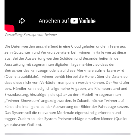
Vorstellung Konzept von Twinner
Die Daten werden anschließend in eine Cloud geladen und ein Team aus
zehn Gutachtern und Verkaufsberatern bei Twinner in Halle wertet diese
aus. Bei der Auswertung werden Schäden und Besonderheiten in der
Ausstattung mit sogenannten digitalen Tags markiert, so dass der
Betrachter des Fahrzeugmodells auf diese Merkmale aufmerksam wird
(Quelle: autobild.de). Twinner behält hierbei die Hoheit über die Daten, so
dass diese nicht vom Verkäufer manipuliert werden können. Der Verkäufer
bzw. Händler kann lediglich allgemeine Angaben, wie Kilometerstand und
Erstzulassung, hinzufügen, die später zu dem Modell im sogenannten
„Twinner-Showroom“ angezeigt werden. In Zukunft möchte Twinner auf
künstliche Intelligenz bei der Auswertung der Bilder der Fahrzeuge setzen.
Das System soll die relevanten Merkmale eigenständig erkennen und
taggen. Zudem soll das System Preisvorschläge erstellen können (Quelle:
youtube.com Gailileo).