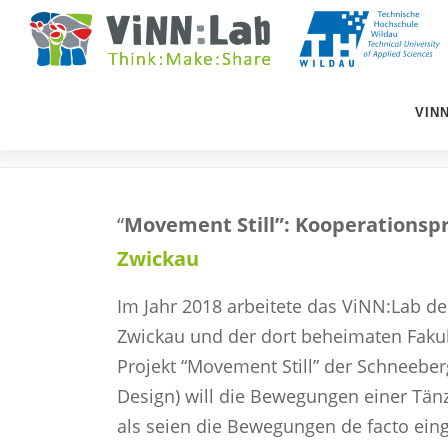
Zum
Inhalt
springen
VIN
MOVEMENT STILL
“
Movement Still”: Kooperationsp
Zwickau
Im Jahr 2018 arbeitete das ViNN:Lab d
Zwickau und der dort beheimaten Fak
Projekt “Movement Still” der Schneebe
Design) will die Bewegungen einer Tänz
als seien die Bewegungen de facto ein