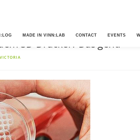
N:LOG
MADE IN VINN:LAB
CONTACT
EVENTS
W
dem 3D-Drucker? Das geht!
VICTORIA