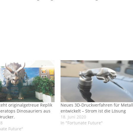
steht originalgetreue Replik
Neues 3D-Druckverfahren für Metal
ceratops Dinosauriers aus
entwickelt – Strom ist die Lösung
rucker.
18. Juni 2020
18
In "Fortunate Future"
nate Future"