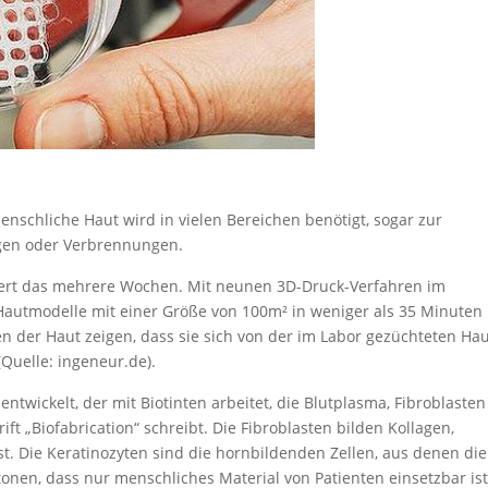
nschliche Haut wird in vielen Bereichen benötigt, sogar zur
ngen oder Verbrennungen.
uert das mehrere Wochen. Mit neunen 3D-Druck-Verfahren im
Hautmodelle mit einer Größe von 100m² in weniger als 35 Minuten
en der Haut zeigen, dass sie sich von der im Labor gezüchteten Ha
(Quelle: ingeneur.de).
ntwickelt, der mit Biotinten arbeitet, die Blutplasma, Fibroblasten
ft „Biofabrication“ schreibt. Die Fibroblasten bilden Kollagen,
t. Die Keratinozyten sind die hornbildenden Zellen, aus denen die
onen, dass nur menschliches Material von Patienten einsetzbar ist