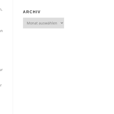
n,
ARCHIV
Archiv
an
ur
r