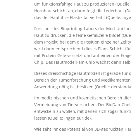
um funktionsfähige Haut zu produzieren (Quelle: 
Hornhautschicht ab, dann folgt die Lederhaut (Der
das der Haut ihre Elastizität verleiht (Quelle: ing
Forscher des Bioprinting-Labors der Med-Uni Inns
Haut zu drucken, die feine Gefäßzelle bildet (Que
dem Projekt, bei dem die Position einzelner Ze
wird dann entsprechend dieses Plans Schicht für 
mit Protein-Gele versetzt und auf einen der Frag
Chip. Das Hautmodell-am-Chip wächst dann selbs
Dieses dreischichtige Hautmodell ist gerade für
Bereich der Tumorforschung und Medikamententes
Anwendung nötig ist, besitzen (Quelle: derstand
Im medizinischen und kosmetischen Bereich die
Vermeidung von Tierversuchen. Der BioDan-Chef 
entwickeln zu wollen, mit denen sich sogar funk
lassen (Quelle: ingenieur.de).
Wie seht ihr das Potenzial von 3D-gedruckten Ha