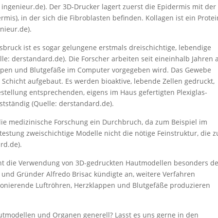
ingenieur.de). Der 3D-Drucker lagert zuerst die Epidermis mit der
mis), in der sich die Fibroblasten befinden. Kollagen ist ein Protei
enieur.de).
bruck ist es sogar gelungene erstmals dreischichtige, lebendige
lle: derstandard.de). Die Forscher arbeiten seit eineinhalb Jahren 
lltypen und Blutgefäße im Computer vorgegeben wird. Das Gewebe
Schicht aufgebaut. Es werden bioaktive, lebende Zellen gedruckt,
estellung entsprechenden, eigens im Haus gefertigten Plexiglas-
tständig (Quelle: derstandard.de).
 die medizinische Forschung ein Durchbruch, da zum Beispiel im
tung zweischichtige Modelle nicht die nötige Feinstruktur, die z
ard.de).
nt die Verwendung von 3D-gedruckten Hautmodellen besonders de
und Gründer Alfredo Brisac kündigte an, weitere Verfahren
tionierende Luftröhren, Herzklappen und Blutgefäße produzieren
utmodellen und Organen generell? Lasst es uns gerne in den