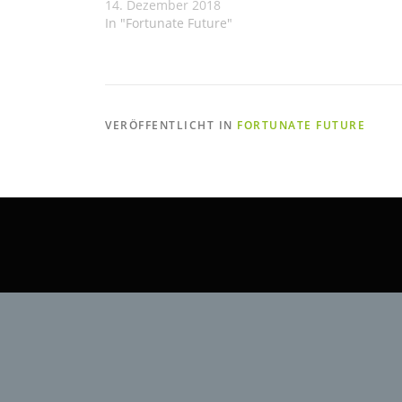
14. Dezember 2018
In "Fortunate Future"
VERÖFFENTLICHT IN
FORTUNATE FUTURE