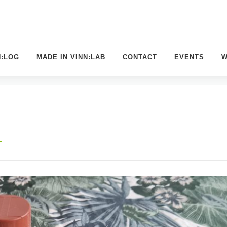
N:LOG
MADE IN VINN:LAB
CONTACT
EVENTS
W
L