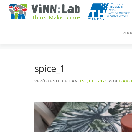
Zum
Inhalt
springen
VIN
SPICE_1
spice_1
VERÖFFENTLICHT AM
15. JULI 2021
VON
ISABE