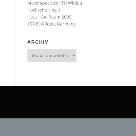
Makerspace der TH Wildau
Hochschulring 1
Haus 16A, Raum 2095
15745 Wildau, Germany
ARCHIV
Archiv