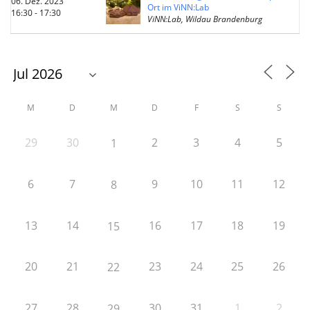
06. Dez. 2023
Ort im ViNN:Lab
16:30 - 17:30
ViNN:Lab, Wildau Brandenburg
M
D
M
D
F
S
S
29
30
2
3
4
5
1
6
7
9
10
11
12
8
13
14
16
17
18
19
15
20
21
23
24
25
26
22
27
28
30
31
1
2
29