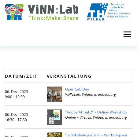
Zum
Inhalt
springen
Menü
EVENTS
VINN:LOG
MADE IN VINN:LAB
CONTACT
DATUM/ZEIT
VERANSTALTUNG
EVENTS
WIKI
UNIVERSITY COURSES
Open Lab Day
06. Dez. 2023
ViNN:Lab, Wildau Brandenburg
9:00 - 19:00
BOOKING
IMPRINT
"Adobe AI Teil 2" – Online-Workshop
06. Dez. 2023
Online – Virtuell, Wildau Brandenburg
16:30 - 17:30
"Schokolade gießen" – Workshop vor