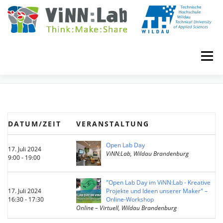
Zum
Inhalt
springen
Menü
EVENTS
VINN:LOG
MADE IN VINN:LAB
CONTACT
DATUM/ZEIT
VERANSTALTUNG
EVENTS
WIKI
UNIVERSITY COURSES
Open Lab Day
17. Juli 2024
ViNN:Lab, Wildau Brandenburg
9:00 - 19:00
BOOKING
IMPRINT
"Open Lab Day im ViNN:Lab - Kreative
17. Juli 2024
Projekte und Ideen unserer Maker" –
16:30 - 17:30
Online-Workshop
Online – Virtuell, Wildau Brandenburg