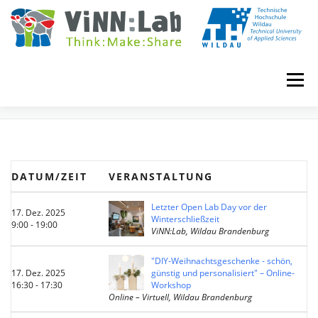
Zum
Inhalt
springen
Menü
EVENTS
VINN:LOG
MADE IN VINN:LAB
CONTACT
DATUM/ZEIT
VERANSTALTUNG
EVENTS
WIKI
UNIVERSITY COURSES
Letzter Open Lab Day vor der
17. Dez. 2025
Winterschließzeit
9:00 - 19:00
ViNN:Lab, Wildau Brandenburg
BOOKING
IMPRINT
"DIY-Weihnachtsgeschenke - schön,
17. Dez. 2025
günstig und personalisiert" – Online-
16:30 - 17:30
Workshop
Online – Virtuell, Wildau Brandenburg