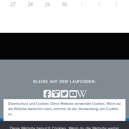
27
28
30
1
2
3
29
BLEIBE AUF DEM LAUFENDEN:
Datenschutz und Cookies: Diese Website verwendet Cookies. Wenn du
die Website weiterhin nutzt, stimmst du der Verwendung von Cookies
zu.
Weitere Informationen, beispielsweise zur Kontrolle von Cookies,
Diese Website benutzt Cookies. Wenn du die Website weiter