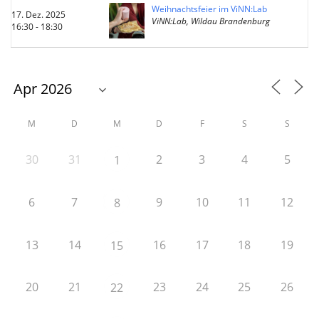
Weihnachtsfeier im ViNN:Lab
17. Dez. 2025
ViNN:Lab, Wildau Brandenburg
16:30 - 18:30
M
D
M
D
F
S
S
30
31
2
3
4
5
1
6
7
9
10
11
12
8
13
14
16
17
18
19
15
20
21
23
24
25
26
22