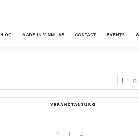
N:LOG
MADE IN VINN:LAB
CONTACT
EVENTS
W
Datum:
VERANSTALTUNG
1
2