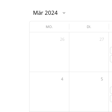
MO.
DI.
26
27
4
5