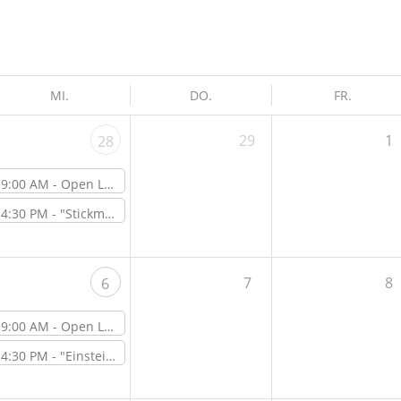
MI.
DO.
FR.
29
1
28
9:00 AM -
Open Lab Day
4:30 PM -
"Stickmaschine Brother VR - Quick-start Guide" – Online-Workshop
7
8
6
9:00 AM -
Open Lab Day
4:30 PM -
"Einsteigerworkshop: Lasercutter" – Workshop vor Ort im ViNN:Lab