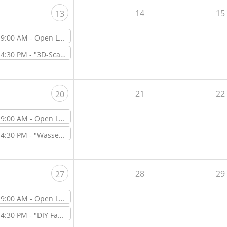
14
15
13
9:00 AM -
Open Lab Day
4:30 PM -
"3D-Scanner – Gerätevorstellung" – Online-Workshop
21
22
20
9:00 AM -
Open Lab Day
4:30 PM -
"Wassertransferdruck" – Workshop vor Ort im ViNN:Lab
28
29
27
9:00 AM -
Open Lab Day
4:30 PM -
"DIY Fahrradwandhalterung" – Online-Workshop