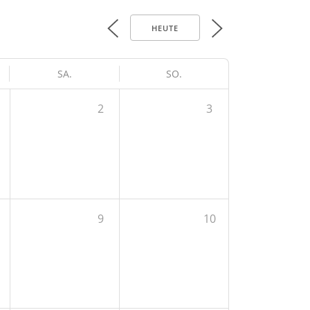
HEUTE
SA.
SO.
2
3
9
10