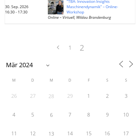
"TBA: Innovation Insights
30. Sep. 2026
Maschinendynamik" – Online-
16:30 - 17:30
Workshop
Online – Virtuell, Wildau Brandenburg
2
1
M
D
M
D
F
S
S
26
27
29
1
2
3
28
4
5
7
8
9
10
6
11
12
14
15
16
17
13