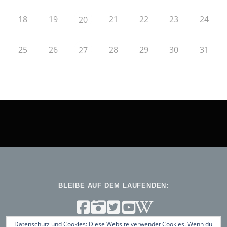
18
19
21
22
23
24
20
25
26
28
29
30
31
27
BLEIBE AUF DEM LAUFENDEN:
Datenschutz und Cookies: Diese Website verwendet Cookies. Wenn du