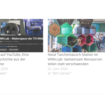
 auf YouTube, Eine
Neue Taschentausch-Station im
schichte aus der
ViNN:Lab: Gemeinsam Ressourcen
ene
teilen statt verschwenden
 2025
22. Juni 2026
News"
In "DIY Corner"