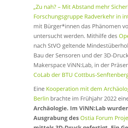
„Zu nah? – Mit Abstand mehr Sicherh
Forschungsgruppe Radverkehr in in
mit Bürger*innen das Phänomen von
untersucht werden. Mithilfe des
Op
nach StVO geltende Mindestüberho
Bau der Sensoren und der 3D-Druc
Makerspace ViNN:Lab, in der Präsen
CoLab der BTU Cottbus-Senftenber
Eine
Kooperation mit dem Archäolog
Berlin
brachte im Frühjahr 2022 ei
Archäologie.
Im ViNN:Lab wurden 
Ausgrabung des
Ostia Forum Proj
mittels 3D-Druck gefertigt. Ein G