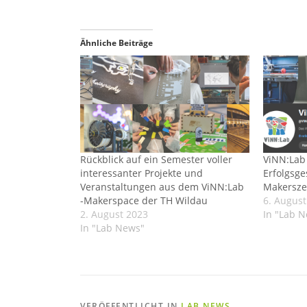
Ähnliche Beiträge
Rückblick auf ein Semester voller
ViNN:Lab
interessanter Projekte und
Erfolgsge
Veranstaltungen aus dem ViNN:Lab
Makersz
-Makerspace der TH Wildau
6. August
2. August 2023
In "Lab 
In "Lab News"
VERÖFFENTLICHT IN
LAB NEWS