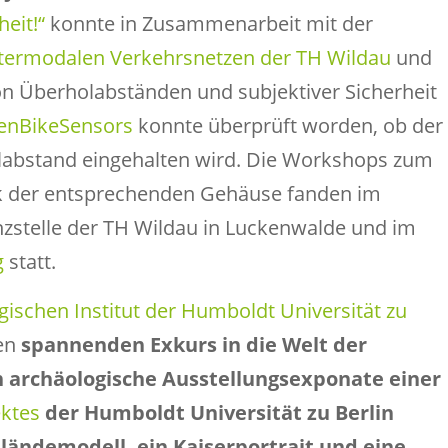
eit!“
konnte in Zusammenarbeit mit der
termodalen Verkehrsnetzen der TH Wildau
und
 Überholabständen und subjektiver Sicherheit
enBikeSensors
konnte überprüft worden, ob der
labstand eingehalten wird. Die Workshops zum
k der entsprechenden Gehäuse fanden im
zstelle der TH Wildau in Luckenwalde und im
g
statt.
ischen Institut der Humboldt Universität zu
nen
spannenden Exkurs in die Welt der
archäologische Ausstellungsexponate einer
ektes
der Humboldt Universität zu Berlin
eländemodell, ein Kaiserportrait und eine