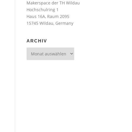
U
Makerspace der TH Wildau
k
Hochschulring 1
Haus 16A, Raum 2095
u
15745 Wildau, Germany
l
e
ARCHIV
l
Archiv
e
a
u
s
d
e
m
L