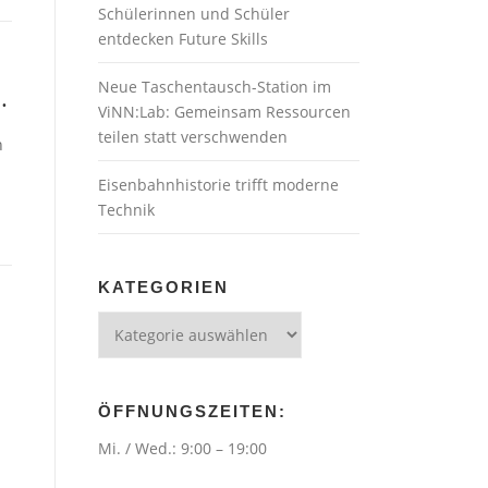
Schülerinnen und Schüler
entdecken Future Skills
Neue Taschentausch-Station im
.
ViNN:Lab: Gemeinsam Ressourcen
teilen statt verschwenden
n
Eisenbahnhistorie trifft moderne
Technik
KATEGORIEN
PROJECTS
Kategorien
&
CO.
D
I
ÖFFNUNGSZEITEN:
Y
Mi. / Wed.: 9:00 – 19:00