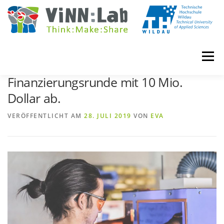
Zum
Inhalt
springen
Menü
3D-Druck-Startup Fortify schließt
Finanzierungsrunde mit 10 Mio.
Dollar ab.
VINN:LOG
MADE IN VINN:LAB
CONTACT
VERÖFFENTLICHT AM
28. JULI 2019
VON
EVA
EVENTS
WIKI
UNIVERSITY COURSES
BOOKING
IMPRINT