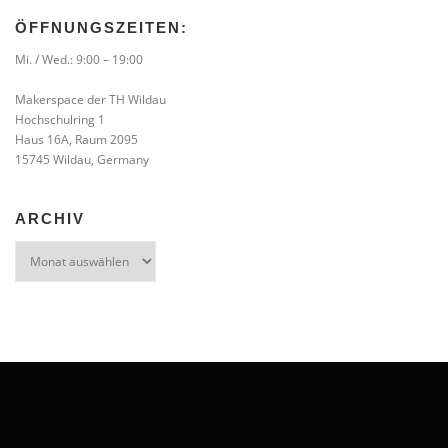
ÖFFNUNGSZEITEN:
Mi. / Wed.: 9:00 – 19:00
Makerspace der TH Wildau
Hochschulring 1
Haus 16A, Raum 2095
15745 Wildau, Germany
ARCHIV
Archiv