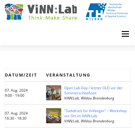
Zum
Inhalt
springen
Menü
EVENTS
VINN:LOG
MADE IN VINN:LAB
CONTACT
DATUM/ZEIT
VERANSTALTUNG
EVENTS
WIKI
UNIVERSITY COURSES
Open Lab Day / letzter OLD vor der
07. Aug. 2024
Sommerschließzeit
9:00 - 19:00
ViNN:Lab, Wildau Brandenburg
BOOKING
IMPRINT
"Siebdruck für Anfänger" – Workshop
07. Aug. 2024
vor Ort im ViNN:Lab
16:30 - 18:30
ViNN:Lab, Wildau Brandenburg