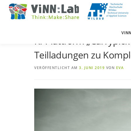
Zum
Inhalt
springen
VIN
KI-Plattform „Carrypick
Teilladungen zu Kompl
VERÖFFENTLICHT AM
3. JUNI 2019
VON
EVA