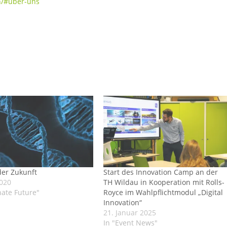
n/#uber-uns
der Zukunft
Start des Innovation Camp an der
2020
TH Wildau in Kooperation mit Rolls-
nate Future"
Royce im Wahlpflichtmodul „Digital
Innovation“
21. Januar 2025
In "Event News"