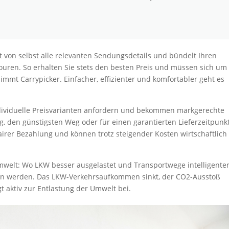
t von selbst alle relevanten Sendungsdetails und bündelt Ihren
ouren. So erhalten Sie stets den besten Preis und müssen sich um
mt Carrypicker. Einfacher, effizienter und komfortabler geht es
individuelle Preisvarianten anfordern und bekommen markgerechte
ng, den günstigsten Weg oder für einen garantierten Lieferzeitpunkt
airer Bezahlung und können trotz steigender Kosten wirtschaftlich
mwelt: Wo LKW besser ausgelastet und Transportwege intelligente
ren werden. Das LKW-Verkehrsaufkommen sinkt, der CO2-Ausstoß
gt aktiv zur Entlastung der Umwelt bei.