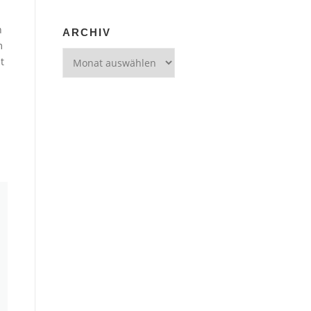
n
ARCHIV
m
Archiv
t