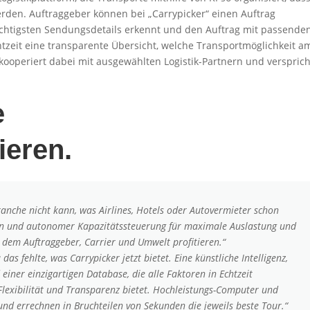
den. Auftraggeber können bei „Carrypicker“ einen Auftrag
chtigsten Sendungsdetails erkennt und den Auftrag mit passende
htzeit eine transparente Übersicht, welche Transportmöglichkeit a
 kooperiert dabei mit ausgewählten Logistik-Partnern und versprich
e
ieren.
anche nicht kann, was Airlines, Hotels oder Autovermieter schon
en und autonomer Kapazitätssteuerung für maximale Auslastung und
 dem Auftraggeber, Carrier und Umwelt profitieren.“
as fehlte, was Carrypicker jetzt bietet. Eine künstliche Intelligenz,
einer einzigartigen Database, die alle Faktoren in Echtzeit
Flexibilität und Transparenz bietet. Hochleistungs-Computer und
und errechnen in Bruchteilen von Sekunden die jeweils beste Tour.“