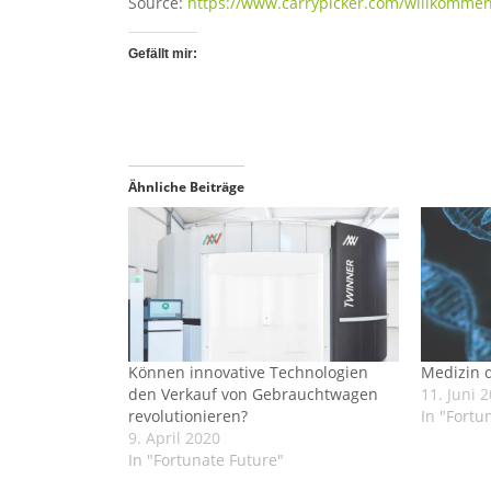
Source:
https://www.carrypicker.com/willkomme
Gefällt mir:
Ähnliche Beiträge
Können innovative Technologien
Medizin 
den Verkauf von Gebrauchtwagen
11. Juni 
revolutionieren?
In "Fortu
9. April 2020
In "Fortunate Future"