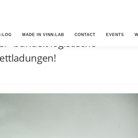
N:LOG
MADE IN VINN:LAB
CONTACT
EVENTS
W
er“ bündelt logistische
ettladungen!