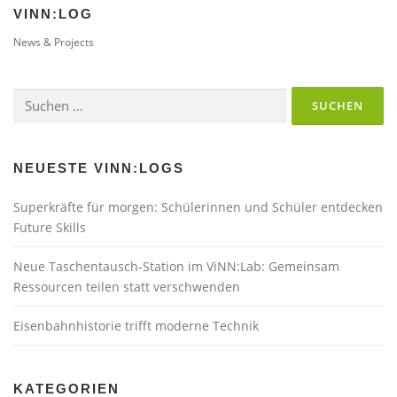
VINN:LOG
g
s
News & Projects
n
a
Suchen
v
nach:
i
g
NEUESTE VINN:LOGS
a
t
Superkräfte für morgen: Schülerinnen und Schüler entdecken
i
Future Skills
o
Neue Taschentausch-Station im ViNN:Lab: Gemeinsam
n
Ressourcen teilen statt verschwenden
Eisenbahnhistorie trifft moderne Technik
KATEGORIEN