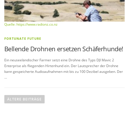
Quelle: https://www.radionz.co.nz
FORTUNATE FUTURE
Bellende Drohnen ersetzen Schäferhunde!
Ein neuseeländischer Farmer setzt eine Drohne des Typs DJI Mavic 2
Enterprise als fliegenden Hirtenhund ein. Der Lautsprecher der Drohne
kann gespeicherte Audioaufnahmen mit bis zu 100 Dezibel ausgeben. Der
…
B
e
ÄLTERE BEITRÄGE
i
t
r
a