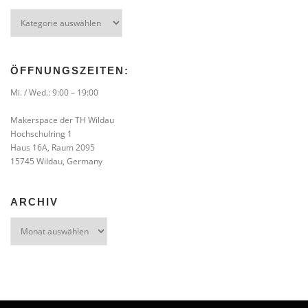
Kategorien
ÖFFNUNGSZEITEN:
Mi. / Wed.: 9:00 – 19:00
Makerspace der TH Wildau
Hochschulring 1
Haus 16A, Raum 2095
15745 Wildau, Germany
ARCHIV
Archiv