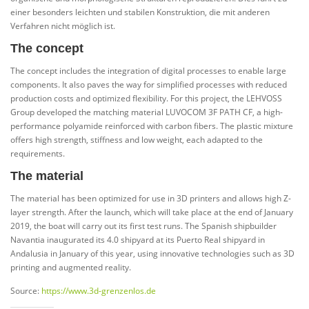
einer besonders leichten und stabilen Konstruktion, die mit anderen
Verfahren nicht möglich ist.
The concept
The concept includes the integration of digital processes to enable large
components. It also paves the way for simplified processes with reduced
production costs and optimized flexibility. For this project, the LEHVOSS
Group developed the matching material LUVOCOM 3F PATH CF, a high-
performance polyamide reinforced with carbon fibers. The plastic mixture
offers high strength, stiffness and low weight, each adapted to the
requirements.
The material
The material has been optimized for use in 3D printers and allows high Z-
layer strength. After the launch, which will take place at the end of January
2019, the boat will carry out its first test runs. The Spanish shipbuilder
Navantia inaugurated its 4.0 shipyard at its Puerto Real shipyard in
Andalusia in January of this year, using innovative technologies such as 3D
printing and augmented reality.
Source:
https://www.3d-grenzenlos.de