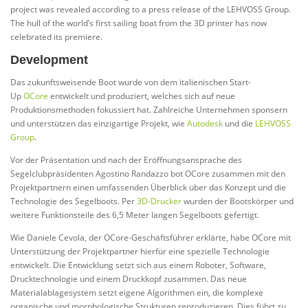
project was revealed according to a press release of the LEHVOSS Group.
The hull of the world’s first sailing boat from the 3D printer has now
celebrated its premiere.
Development
Das zukunftsweisende Boot wurde von dem italienischen Start-
Up
OCore
entwickelt und produziert, welches sich auf neue
Produktionsmethoden fokussiert hat. Zahlreiche Unternehmen sponsern
und unterstützen das einzigartige Projekt, wie
Autodesk
und die
LEHVOSS
Group
.
Vor der Präsentation und nach der Eröffnungsansprache des
Segelclubpräsidenten Agostino Randazzo bot OCore zusammen mit den
Projektpartnern einen umfassenden Überblick über das Konzept und die
Technologie des Segelboots. Per
3D-Drucker
wurden der Bootskörper und
weitere Funktionsteile des 6,5 Meter langen Segelboots gefertigt.
Wie Daniele Cevola, der OCore-Geschäftsführer erklärte, habe OCore mit
Unterstützung der Projektpartner hierfür eine spezielle Technologie
entwickelt. Die Entwicklung setzt sich aus einem Roboter, Software,
Drucktechnologie und einem Druckkopf zusammen. Das neue
Materialablagesystem setzt eigene Algorithmen ein, die komplexe
organische und morphologische Strukturen reproduzieren. Dies führt zu