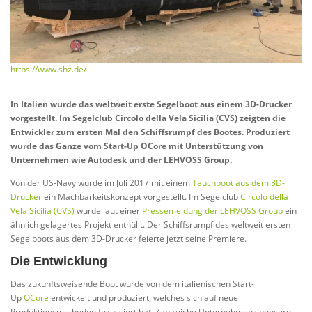
https://www.shz.de/
In Italien wurde das weltweit erste Segelboot aus einem 3D-Drucker
vorgestellt. Im Segelclub Circolo della Vela Sicilia (CVS) zeigten die
Entwickler zum ersten Mal den Schiffsrumpf des Bootes. Produziert
wurde das Ganze vom Start-Up OCore mit Unterstützung von
Unternehmen wie Autodesk und der LEHVOSS Group.
Von der US-Navy wurde im Juli 2017 mit einem
Tauchboot aus dem 3D-
Drucker
ein Machbarkeitskonzept vorgestellt. Im Segelclub
Circolo della
Vela Sicilia (CVS)
wurde laut einer
Pressemeldung der LEHVOSS Group
ein
ähnlich gelagertes Projekt enthüllt. Der Schiffsrumpf des weltweit ersten
Segelboots aus dem 3D-Drucker feierte jetzt seine Premiere.
Die Entwicklung
Das zukunftsweisende Boot wurde von dem italienischen Start-
Up
OCore
entwickelt und produziert, welches sich auf neue
Produktionsmethoden fokussiert hat. Zahlreiche Unternehmen sponsern