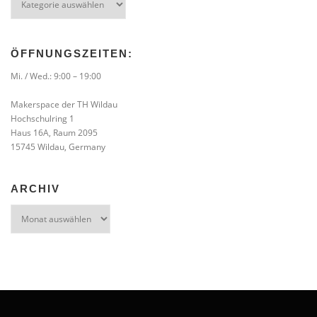
ÖFFNUNGSZEITEN:
Mi. / Wed.: 9:00 – 19:00
Makerspace der TH Wildau
Hochschulring 1
Haus 16A, Raum 2095
15745 Wildau, Germany
ARCHIV
Archiv