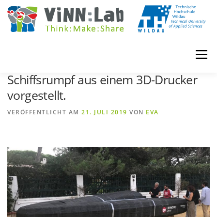
Zum
Inhalt
springen
Menü
Weltweit erstes Segelboot mit
Schiffsrumpf aus einem 3D-Drucker
vorgestellt.
VINN:LOG
MADE IN VINN:LAB
CONTACT
VERÖFFENTLICHT AM
21. JULI 2019
VON
EVA
EVENTS
WIKI
UNIVERSITY COURSES
BOOKING
IMPRINT