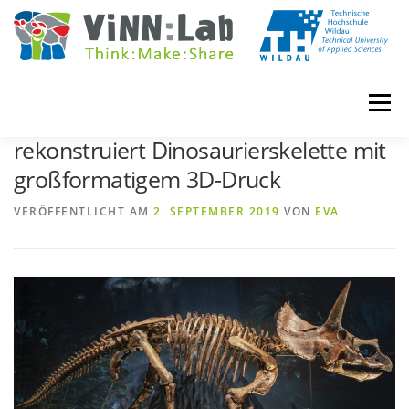
Zum
Inhalt
springen
Menü
Naturalis Biodiversity Center
rekonstruiert Dinosaurierskelette mit
großformatigem 3D-Druck
VINN:LOG
MADE IN VINN:LAB
CONTACT
VERÖFFENTLICHT AM
2. SEPTEMBER 2019
VON
EVA
EVENTS
WIKI
UNIVERSITY COURSES
BOOKING
IMPRINT