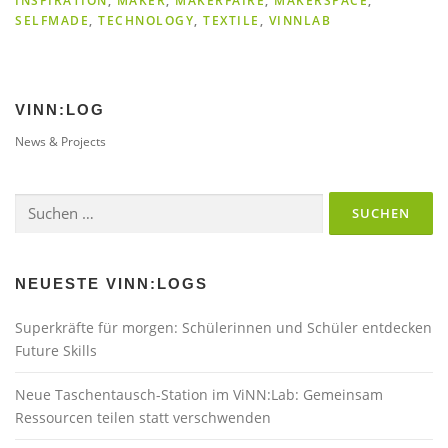
INSPIRATION
,
MAKER
,
MAKERFAIRE
,
MAKERSPACE
,
SELFMADE
,
TECHNOLOGY
,
TEXTILE
,
VINNLAB
VINN:LOG
News & Projects
Suchen
nach:
NEUESTE VINN:LOGS
Superkräfte für morgen: Schülerinnen und Schüler entdecken
Future Skills
Neue Taschentausch-Station im ViNN:Lab: Gemeinsam
Ressourcen teilen statt verschwenden