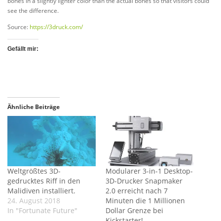
bones in a slightly lighter color than the actual bones so that visitors could
see the difference.
Source:
https://3druck.com/
Gefällt mir:
Ähnliche Beiträge
Weltgrößtes 3D-
Modularer 3-in-1 Desktop-
gedrucktes Riff in den
3D-Drucker Snapmaker
Malidiven installiert.
2.0 erreicht nach 7
24. August 2018
Minuten die 1 Millionen
In "Fortunate Future"
Dollar Grenze bei
Kickstarter!