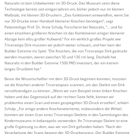
Naturalis ist kein Unbekannter im 3D-Druck. Das Museum setzt diese
Technologie bereits seit einigen Jahren ein, bisher jedoch nur im kleinen
Maßstab, mit kleinen 3D-Druckern. „Das funktioniert einwandfrei, wenn Sie
nur 3D-Drucke einer Handvoll kleinerer Knochen benötigen“, sagt
Paläontologe Prof. Dr. Anne Schulp, Forscherin bei Naturalis, “… und für
einen einzelnen größeren Knochen ist das Kombinieren einiger kleinerer
Abzüge kein allzu großer Aufwand.” Für ein wirklich großes Projekt wie
Triceratops Dirk mussten wir jedoch weiter schauen, und hier kam der
Builder Extreme ins Spiel. “Die Knochen, die von Triceratops Dirk gedruckt
werden mussten, waren zwischen 50 und 130 cm lang. Deshalb hat
Naturalis in den Builder Extreme 1500 PRO investiert, der ein extrem
langes Druckbett hat.”
Bevor die Wissenschaftler mit dem 3D-Druck beginnen konnten, mussten
sie die Knochen anderer Triceratopses scannen, um das Skelett von Dirk
vervollständigen zu können. „Wenn wir zum Beispiel einen linken Knochen
haben und das Gegenstück auf der rechten Seite fehlt, können wir
problemlos einen Scan und einen gespiegelten 3D-Druck erstellen“, erklärt
Schulp. „Für einige andere Knochenelemente, insbesondere die Wirbel,
konnten wir einen Scan eines Triceratops-Skeletts in den Sammlungen des
Kindermuseums in Indianapolis verwenden. Ihr Triceratops-Skelett ist eine
große Ergänzung zu dem, was wir von Dirk gefunden haben. “Nach der
Verarbeitung der Scans begann der 3D-Druckprozess. Der Builder Extreme