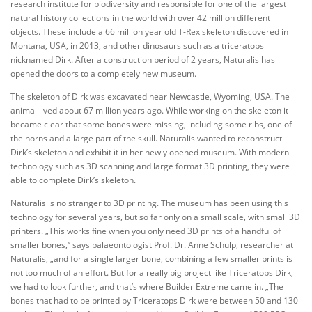
research institute for biodiversity and responsible for one of the largest
natural history collections in the world with over 42 million different
objects. These include a 66 million year old T-Rex skeleton discovered in
Montana, USA, in 2013, and other dinosaurs such as a triceratops
nicknamed Dirk. After a construction period of 2 years, Naturalis has
opened the doors to a completely new museum.
The skeleton of Dirk was excavated near Newcastle, Wyoming, USA. The
animal lived about 67 million years ago. While working on the skeleton it
became clear that some bones were missing, including some ribs, one of
the horns and a large part of the skull. Naturalis wanted to reconstruct
Dirk’s skeleton and exhibit it in her newly opened museum. With modern
technology such as 3D scanning and large format 3D printing, they were
able to complete Dirk’s skeleton.
Naturalis is no stranger to 3D printing. The museum has been using this
technology for several years, but so far only on a small scale, with small 3D
printers. „This works fine when you only need 3D prints of a handful of
smaller bones,“ says palaeontologist Prof. Dr. Anne Schulp, researcher at
Naturalis, „and for a single larger bone, combining a few smaller prints is
not too much of an effort. But for a really big project like Triceratops Dirk,
we had to look further, and that’s where Builder Extreme came in. „The
bones that had to be printed by Triceratops Dirk were between 50 and 130