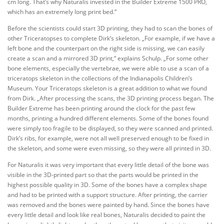
cm long. That’s why Naturalis invested in the Builder Extreme 1500 PRO,
which has an extremely long print bed.“
Before the scientists could start 3D printing, they had to scan the bones of
other Triceratopses to complete Dirk’s skeleton. „For example, if we have a
left bone and the counterpart on the right side is missing, we can easily
create a scan and a mirrored 3D print,“ explains Schulp. „For some other
bone elements, especially the vertebrae, we were able to use a scan of a
triceratops skeleton in the collections of the Indianapolis Children’s
Museum. Your Triceratops skeleton is a great addition to what we found
from Dirk. „After processing the scans, the 3D printing process began. The
Builder Extreme has been printing around the clock for the past few
months, printing a hundred different elements. Some of the bones found
were simply too fragile to be displayed, so they were scanned and printed.
Dirk’s ribs, for example, were not all well preserved enough to be fixed in
the skeleton, and some were even missing, so they were all printed in 3D.
For Naturalis it was very important that every little detail of the bone was
visible in the 3D-printed part so that the parts would be printed in the
highest possible quality in 3D. Some of the bones have a complex shape
and had to be printed with a support structure. After printing, the carrier
was removed and the bones were painted by hand. Since the bones have
every little detail and look like real bones, Naturalis decided to paint the