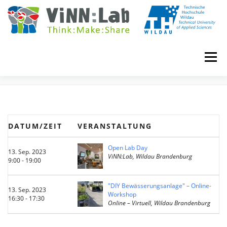
Zum
Inhalt
springen
Menü
EVENTS
VINN:LOG
MADE IN VINN:LAB
CONTACT
DATUM/ZEIT
VERANSTALTUNG
EVENTS
WIKI
UNIVERSITY COURSES
Open Lab Day
13. Sep. 2023
ViNN:Lab, Wildau Brandenburg
9:00 - 19:00
BOOKING
IMPRINT
"DIY Bewässerungsanlage" – Online-
13. Sep. 2023
Workshop
16:30 - 17:30
Online – Virtuell, Wildau Brandenburg