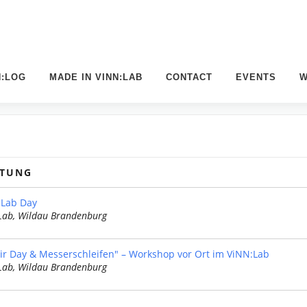
N:LOG
MADE IN VINN:LAB
CONTACT
EVENTS
W
LTUNG
Lab Day
Lab, Wildau Brandenburg
ir Day & Messerschleifen" – Workshop vor Ort im ViNN:Lab
Lab, Wildau Brandenburg