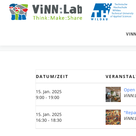
Zum
Inhalt
springen
VIN
EVENTS
DATUM/ZEIT
VERANSTA
Open 
15. Jan. 2025
ViNN:
9:00 - 19:00
"Repa
15. Jan. 2025
ViNN:
16:30 - 18:30