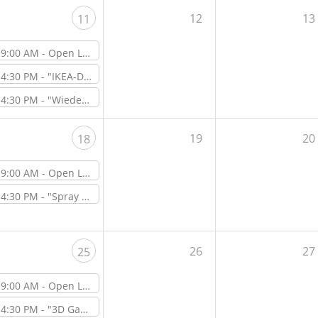
12
13
11
9:00 AM -
Open Lab Day
4:30 PM -
"IKEA-DIY-Hacks" – Online-Workshop
4:30 PM -
"Wiederholungs-Workshop: Artgerechte Vogelhäuser für Singvögel bauen" – Workshop vor Ort im ViNN:Lab
19
20
18
9:00 AM -
Open Lab Day
4:30 PM -
"Spray your Textile" – Workshop vor Ort im ViNN:Lab
26
27
25
9:00 AM -
Open Lab Day
4:30 PM -
"3D Gausian Splatting: Was ist das?" – Online-Workshop