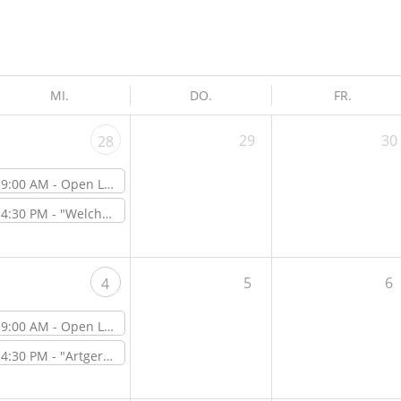
MI.
DO.
FR.
29
30
28
9:00 AM -
Open Lab Day
4:30 PM -
"Welches CAD-Programm passt am Besten zu mir? SolidWorks, Blender, Fusion 360 … und viele mehr." – Online-Workshop
5
6
4
9:00 AM -
Open Lab Day
4:30 PM -
"Artgerechte Vogelhäuser für Singvögel bauen" – Workshop vor Ort im ViNN:Lab