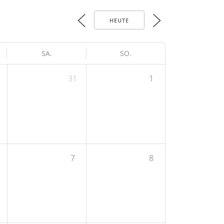
HEUTE
SA.
SO.
31
1
7
8