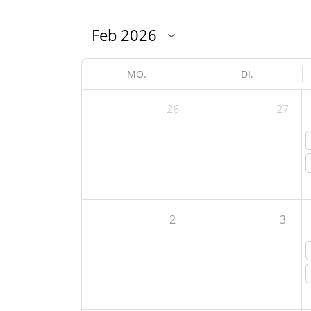
MO.
DI.
26
27
2
3